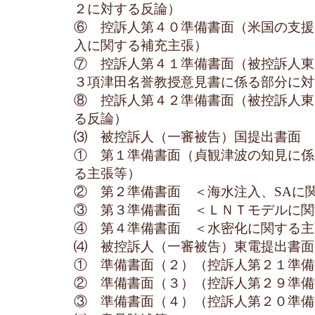
２に対する反論）
⑥ 控訴人第４０準備書面（米国の支援
入に関する補充主張）
⑦ 控訴人第４１準備書面（被控訴人東
３項津田名誉教授意見書に係る部分に対
⑧ 控訴人第４２準備書面（被控訴人東
る反論）
⑶ 被控訴人（一審被告）国提出書面
① 第１準備書面（貞観津波の知見に係
る主張等）
② 第２準備書面 ＜海水注入、SAに
③ 第３準備書面 ＜ＬＮＴモデルに関
④ 第４準備書面 ＜水密化に関する主
⑷ 被控訴人（一審被告）東電提出書面
① 準備書面（２）（控訴人第２１準備
② 準備書面（３）（控訴人第２９準備
③ 準備書面（４）（控訴人第２０準備