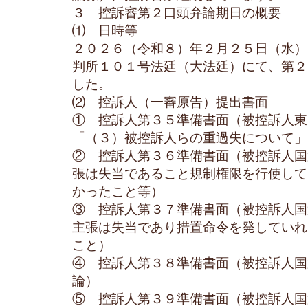
３ 控訴審第２口頭弁論期日の概要
⑴ 日時等
２０２６（令和８）年２月２５日（水）
判所１０１号法廷（大法廷）にて、第２
した。
⑵ 控訴人（一審原告）提出書面
① 控訴人第３５準備書面（被控訴人東
「（３）被控訴人らの重過失について」
② 控訴人第３６準備書面（被控訴人国
張は失当であること規制権限を行使して
かったこと等）
③ 控訴人第３７準備書面（被控訴人国
主張は失当であり措置命令を発していれ
こと）
④ 控訴人第３８準備書面（被控訴人国
論）
⑤ 控訴人第３９準備書面（被控訴人国