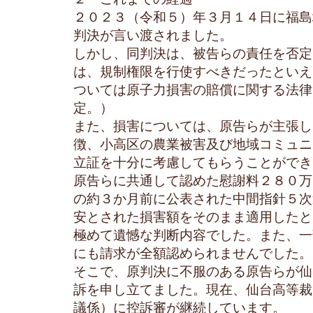
２０２３（令和５）年３月１４日に福島
判決が言い渡されました。
しかし、同判決は、被告らの責任を否定
は、規制権限を行使すべきだったといえ
ついては原子力損害の賠償に関する法律
定。）
また、損害については、原告らが主張し
徴、小高区の農業被害及び地域コミュニ
立証を十分に考慮してもらうことができ
原告らに共通して認めた慰謝料２８０万
の約３か月前に公表された中間指針５次
安とされた損害額をそのまま適用したと
極めて遺憾な判断内容でした。また、一
にも請求が全額認められませんでした。
そこで、原判決に不服のある原告らが仙
訴を申し立てました。現在、仙台高等裁
議係）に控訴審が継続しています。