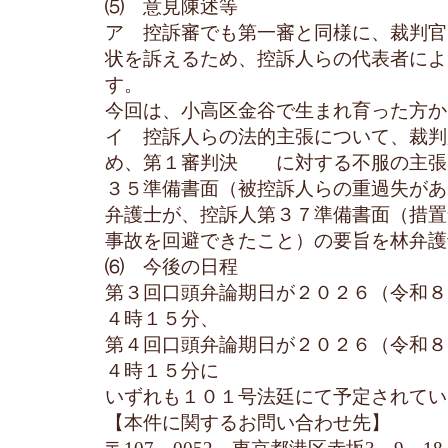
⑸ 意見陳述等
ア 控訴審でも第一審と同様に、裁判官
状を訴えるため、控訴人らの代表者によ
す。
今回は、小高区金谷で生まれ育った方か
イ 控訴人らの法的主張について、裁判
め、第１審判決 に対する不服の主張
３５準備書面（被控訴人らの重過失があ
弁護士が、控訴人第３７準備書面（措置
事故を回避できたこと）の要旨を林弁護
⑹ 今後の日程
第３回口頭弁論期日が２０２６（令和８
４時１５分、
第４回口頭弁論期日が２０２６（令和８
４時１５分に
いずれも１０１号法廷にて予定されてい
【本件に関するお問い合わせ先】