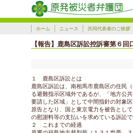
ホーム
ニュース
共同代表者のご挨拶
【報告】鹿島区訴訟控訴審第６回
１ 鹿島区訴訟とは
鹿島区訴訟は、南相馬市鹿島区の住民（
る避難指示区域外であるが、「地方公共
要請した区域」として中間指針の対象区
原告となり、国と東京電力を被告として
の慰謝料等の支払いを求めている訴訟で
２ これまでの経過
原審の福島地方裁判所（１３１世帯、３