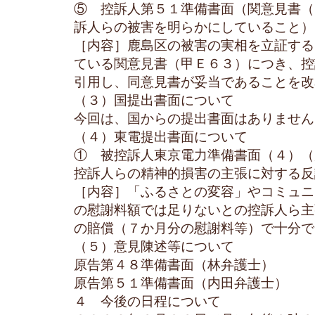
⑤ 控訴人第５１準備書面（関意見書（
訴人らの被害を明らかにしていること）
［内容］鹿島区の被害の実相を立証する
ている関意見書（甲Ｅ６３）につき、控
引用し、同意見書が妥当であることを改
（３）国提出書面について
今回は、国からの提出書面はありません
（４）東電提出書面について
① 被控訴人東京電力準備書面（４）（
控訴人らの精神的損害の主張に対する反
［内容］「ふるさとの変容」やコミュニ
の慰謝料額では足りないとの控訴人ら主
の賠償（７か月分の慰謝料等）で十分で
（５）意見陳述等について
原告第４８準備書面（林弁護士）
原告第５１準備書面（内田弁護士）
４ 今後の日程について