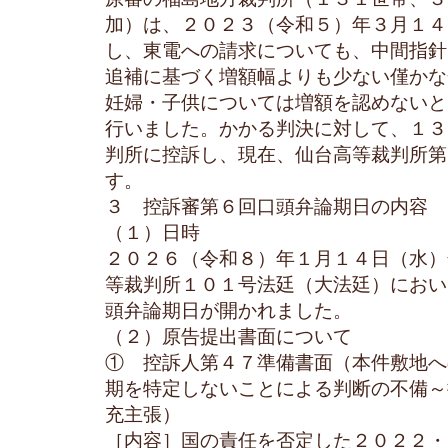
加）は、２０２３（令和５）年３月１４
し、東電への請求についても、中間指針
追補に基づく増額幅よりも少ない僅かな
妊婦・子供については増額を認めないと
行いました。かかる判決に対して、１３
判所に控訴し、現在、仙台高等裁判所第
す。
３ 控訴審第６回口頭弁論期日の内容
（１）日時
２０２６（令和８）年１月１４日（水）
等裁判所１０１号法廷（大法廷）におい
頭弁論期日が開かれました。
（２）原告提出書面について
① 控訴人第４７準備書面（本件敷地へ
期を特定しないことによる判断の不備～
充主張）
［内容］国の責任を否定した２０２２・