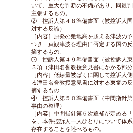
いて、重大な判断の不備があり、同最判
主張するもの。
② 控訴人第４８準備書面（被控訴人国
対する反論）
［内容］原発の敷地高を超える津波の予
つき、貞観津波を理由に否定する国の反
摘するもの。
③ 控訴人第４９準備書面（被控訴人東
３項（津田名誉教授意見書にかかる部分
［内容］低線量被ばくに関して控訴人側
る津田名誉教授意見書に対する東電の反
摘するもの。
④ 控訴人第５０準備書面（中間指針第
事由の整理）
［内容］中間指針第５次追補が定める「
を、本件控訴人一人ひとりについて体系
存在することを述べるもの。